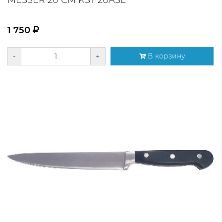
MESSER 20 СМ KST 20ASL
1 750
-
+
В корзину