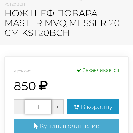
KST20BСH
НОЖ ШЕФ ПОВАРА
MASTER MVQ MESSER 20
СМ KST20BСH
Заканчивается
Артикул:
850
В корзину
-
+
Купить в один клик