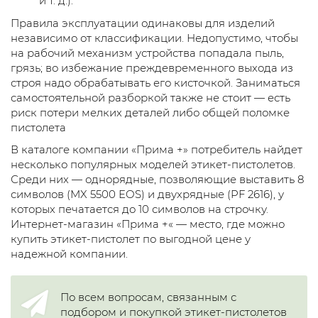
и т. д.
).
Правила эксплуатации одинаковы для изделий
независимо от классификации. Недопустимо, чтобы
на рабочий механизм устройства попадала пыль,
грязь; во избежание преждевременного выхода из
строя надо обрабатывать его кисточкой. Заниматься
самостоятельной разборкой также не стоит — есть
риск потери мелких деталей либо общей поломке
пистолета
В каталоге компании «Прима +» потребитель найдет
несколько популярных моделей
этикет-пистолетов
.
Среди них — однорядные, позволяющие выставить 8
символов (MX 5500 EOS) и двухрядные (PF 2616), у
которых печатается до 10 символов на строчку.
Интернет-магазин
«Прима +« — место, где можно
купить
этикет-пистолет
по выгодной цене у
надежной компании.
По всем вопросам, связанным с
подбором и покупкой этикет-пистолетов