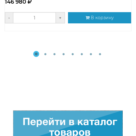
146 980
-
+
В корзину