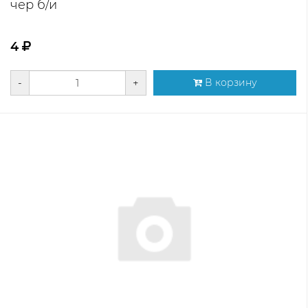
чер б/и
4
-
+
В корзину