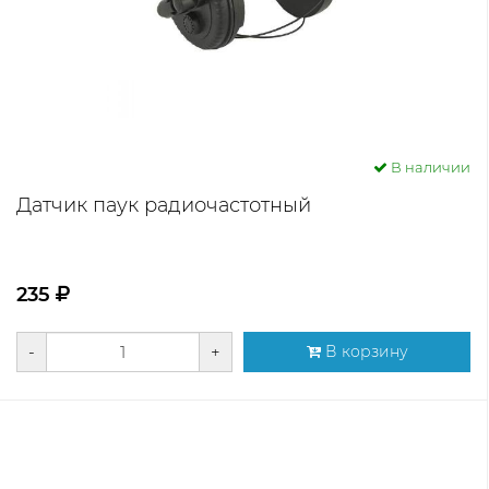
В наличии
Датчик паук радиочастотный
235
-
+
В корзину