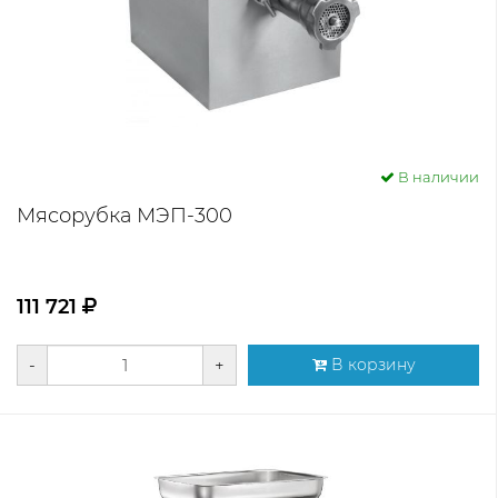
В наличии
Мясорубка МЭП-300
111 721
-
+
В корзину