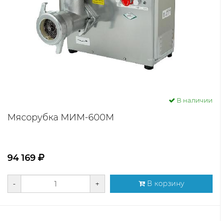
В наличии
Мясорубка МИМ-600М
94 169
-
+
В корзину