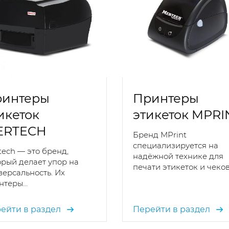
интеры
Принтеры
икеток
этикеток MPRI
ERTECH
Бренд MPrint
специализируется на
tech — это бренд,
надёжной технике для
орый делает упор на
печати этикеток и чеков.
версальность. Их
теры...
ейти в раздел
Перейти в раздел