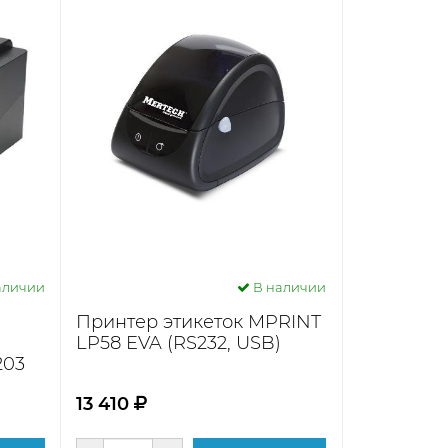
аличии
В наличии
C
Принтер этикеток MPRINT
LP58 EVA (RS232, USB)
203
13 410