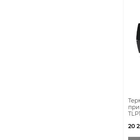
Тер
при
TLP
20 