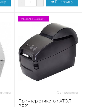
ину
-
+
В корзину
РАБОТАЕТ С ЭВОТОР
дается
Ожидается
C
Принтер этикеток АТОЛ
ВР21