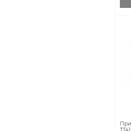
При
TT41