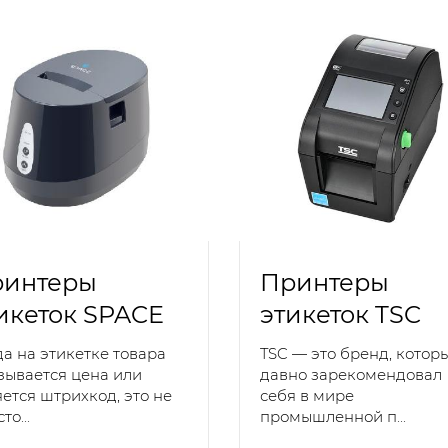
интеры
Принтеры
икеток SPACE
этикеток TSC
да на этикетке товара
TSC — это бренд, котор
зывается цена или
давно зарекомендовал
яется штрихкод, это не
себя в мире
то...
промышленной п...