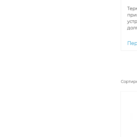
Тер
при
устр
долг
Пер
Сортиро