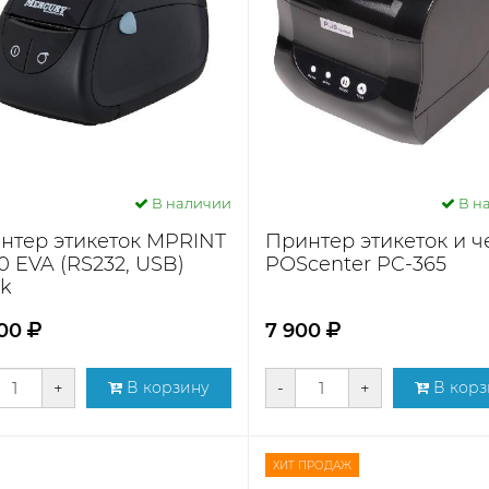
В наличии
В н
нтер этикеток MPRINT
Принтер этикеток и ч
0 EVA (RS232, USB)
POScenter PC-365
ck
500
7 900
+
В корзину
-
+
В корз
ХИТ ПРОДАЖ