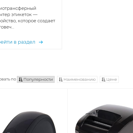
мотрансферный
нтер этикеток —
ойство, которое создает
овеч...
ейти в раздел
вать по
Популярности
Наименованию
Цене