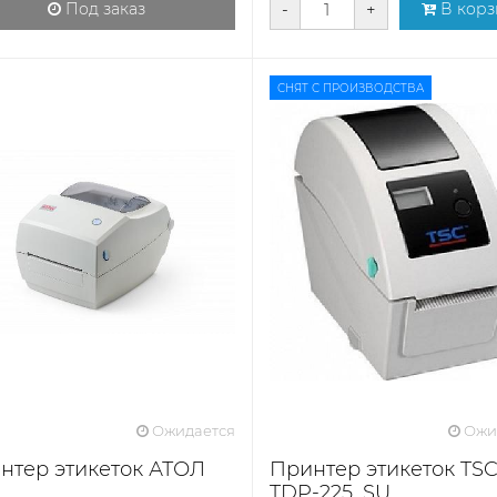
Под заказ
-
+
В корз
СНЯТ С ПРОИЗВОДСТВА
Ожидается
Ожи
нтер этикеток АТОЛ
Принтер этикеток TS
TDP-225, SU