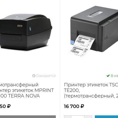
Ожидается
В н
мотрансферный
Принтер этикеток TS
нтер этикеток MPRINT
TЕ200,
100 TERRA NOVA
(термотрансферный, 
dpi, USB, серый)
250
16 700