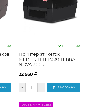
аличии
В наличии
еков
Принтер этикеток
MERTECH TLP300 TERRA
NOVA 300dpi
22 930
ину
-
+
В корзину
ГОТОВ К МАРКИРОВКЕ