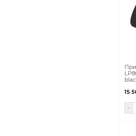
При
LP8
bla
15 
-