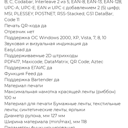
B; C; Codabar; Interleave 2 из 5; EAN-8; EAN-13; EAN-128;
UPC-A; UPC-E; EAN и UPC с добавлением 2 (5) цифр;
MSI; PLESSEY; POSTNET; RSS-Stacked; GS1 DataBar;
Code 11
Печать QR-кода да
Отрезчик нет
Поддержка ОС Windows 2000, XP, Vista, 7, 8, 10
Звуковая и визуальная индикация да
EasyLoad да
Поддерживаемые 2D штрихкоды
PDF417; Maxicode; DataMatrix; QR Code; Aztec
Поддержка ЕГАИС да
Функция Feed да
Поддержка Bartender да
Материал печати
Максимальная намотка красящей ленты (риббон)
100 м
Материал для печати Бумажные ленты; текстильные
ленты; синтетические ленты; ярлыки
Диаметр рулона, мм 127 мм
Ширина материала (min/max), мм 118
Параметры функционирования