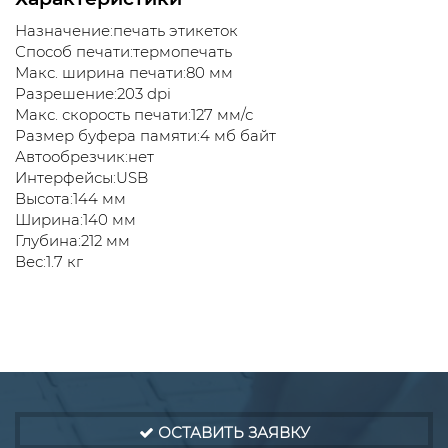
Назначение:печать этикеток
Способ печати:термопечать
Макс. ширина печати:80 мм
Разрешение:203 dpi
Макс. скорость печати:127 мм/с
Размер буфера памяти:4 мб байт
Автообрезчик:нет
Интерфейсы:USB
Высота:144 мм
Ширина:140 мм
Глубина:212 мм
Вес:1.7 кг
ОСТАВИТЬ ЗАЯВКУ