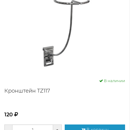
В наличии
Кронштейн TZ117
120
-
+
В корзину