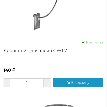
В наличии
Кронштейн для шляп GW117
140
-
+
В корзину