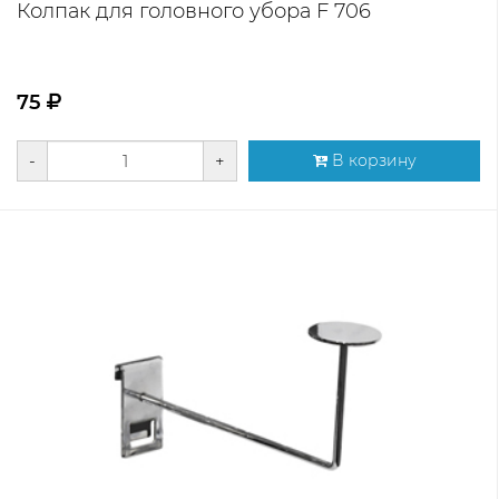
Колпак для головного убора F 706
75
-
+
В корзину