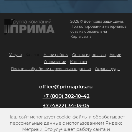
2026 © Все права защищены.
При копировании материалов
ссылка обязательна
Карта сайта
Услуги
Каталог
Наши работы
Оплата и доставка
Акции
О компании
Контакты
Политика обработки персональных данных
Охрана труда
office@primaplus.ru
+7 (800) 302-10-42
+7 (4822) 34-13-05
Наш сайт использует cookie-файлы и обрабатывает
Заказать обратный звонок
персональные данные с использованием Яндекс
Метрики. Это улучшает работу сайта и