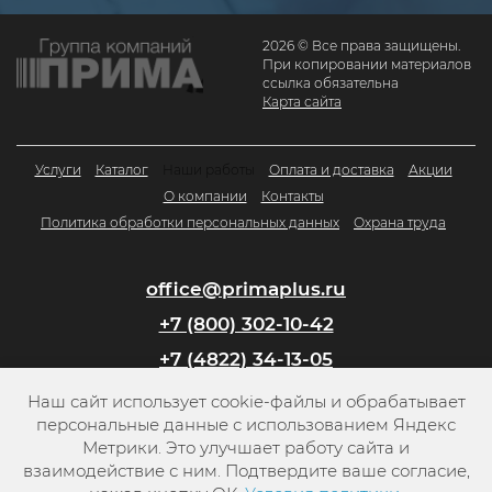
2026 © Все права защищены.
При копировании материалов
ссылка обязательна
Карта сайта
Услуги
Каталог
Наши работы
Оплата и доставка
Акции
О компании
Контакты
Политика обработки персональных данных
Охрана труда
office@primaplus.ru
+7 (800) 302-10-42
+7 (4822) 34-13-05
Наш сайт использует cookie-файлы и обрабатывает
Заказать обратный звонок
персональные данные с использованием Яндекс
Метрики. Это улучшает работу сайта и
взаимодействие с ним. Подтвердите ваше согласие,