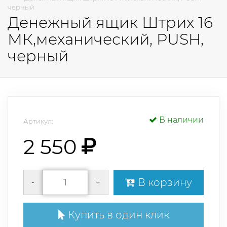
черный
Денежный ящик Штрих 16
МК,механический, PUSH,
черный
В наличии
Артикул:
2 550
В корзину
-
+
Купить в один клик