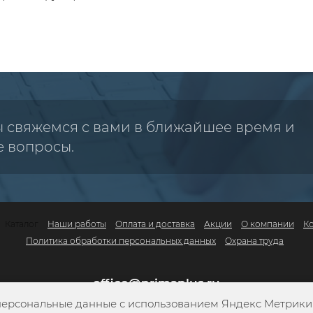
ы свяжемся с вами в ближайшее время и
е вопросы.
Каталог
Наши работы
Оплата и доставка
Акции
О компании
К
Политика обработки персональных данных
Охрана труда
office@primaplus.ru
персональные данные с использованием Яндекс Метрики. 
+7 (800) 302-10-42