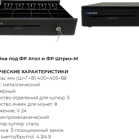
йка под ФР Атол и ФР Штрих-М
ЧЕСКИЕ ХАРАКТЕРИСТИКИ
ы: мм (Ш×Г×В) 400×405×88
: металлический
черный
ство отделений для купюр: 5
ство ячеек для монет: 8
ение, V 24
лектромеханический
ор купюр: сталь
мка: 3-позиционный замок
 (нетто/брутто): 4.3/4.9