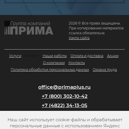
2026 © Все права защищены.
При копировании материалов
ссылка обязательна
Карта сайта
Услуги
Каталог
Наши работы
Оплата и доставка
Акции
О компании
Контакты
Политика обработки персональных данных
Охрана труда
office@primaplus.ru
+7 (800) 302-10-42
+7 (4822) 34-13-05
Наш сайт использует cookie-файлы и обрабатывает
Заказать обратный звонок
персональные данные с использованием Яндекс