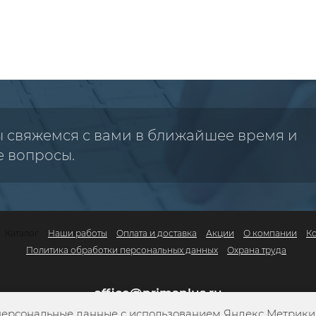
ы свяжемся с вами в ближайшее время и
е вопросы.
Каталог
Наши работы
Оплата и доставка
Акции
О компании
К
Политика обработки персональных данных
Охрана труда
office@primaplus.ru
персональные данные с использованием Яндекс Метрики. 
+7 (800) 302-10-42