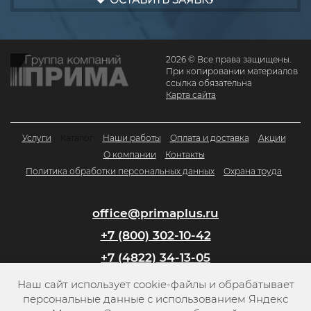
2026 © Все права защищены.
При копировании материалов
ссылка обязательна
Карта сайта
Услуги
Каталог
Наши работы
Оплата и доставка
Акции
О компании
Контакты
Политика обработки персональных данных
Охрана труда
office@primaplus.ru
+7 (800) 302-10-42
+7 (4822) 34-13-05
Наш сайт использует cookie-файлы и обрабатывает
Заказать обратный звонок
персональные данные с использованием Яндекс