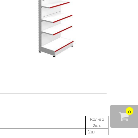
0
Кол-во
2шт.
2шт