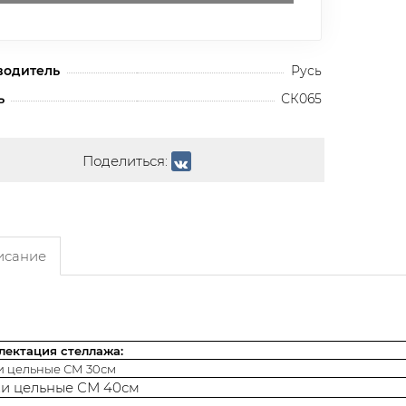
водитель
Русь
ь
СК065
Поделиться:
сание
лектация стеллажа:
и цельные СМ 30см
и цельные СМ 40см