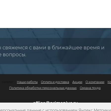
ы свяжемся с вами в ближайшее время и
е вопросы.
Каталог
Наши работы
Оплата и доставка
Акции
О компании
К
Политика обработки персональных данных
Охрана труда
office@primaplus.ru
персональные данные с использованием Яндекс Метрики. 
+7 (800) 302-10-42