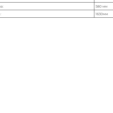
а:
580 мм
:
1630мм