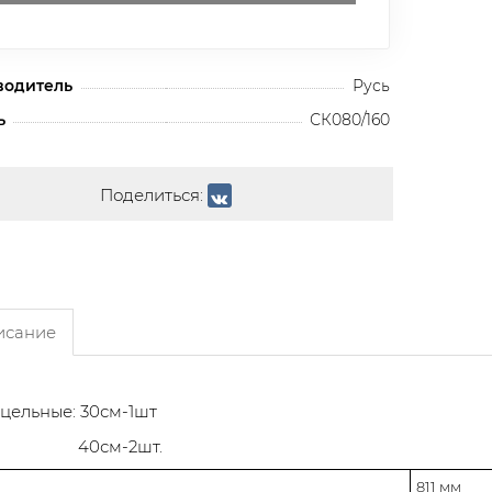
водитель
Русь
ь
СК080/160
Поделиться:
сание
цельные: 30см-1шт
см-2шт.
811 мм