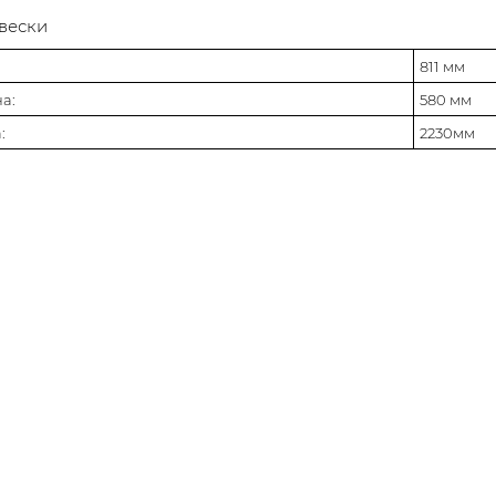
вески
811 мм
а:
580 мм
:
2230мм