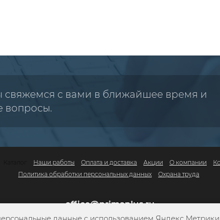
ы свяжемся с вами в ближайшее время и
е вопросы.
Каталог
Наши работы
Оплата и доставка
Акции
О компании
К
Политика обработки персональных данных
Охрана труда
office@primaplus.ru
персональные данные с использованием Яндекс Метрики. 
+7 (800) 302-10-42