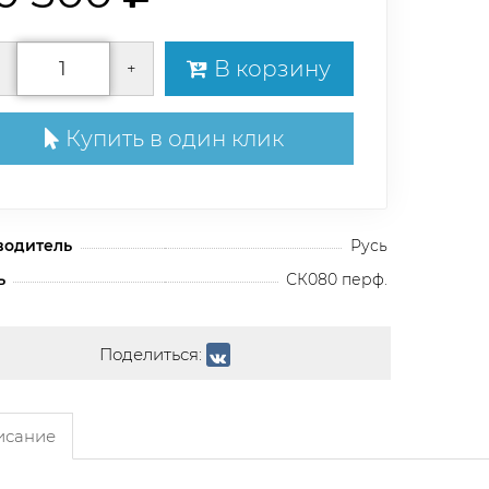
В корзину
+
Купить в один клик
водитель
Русь
ь
СК080 перф.
Поделиться:
сание