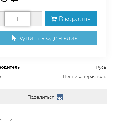
В корзину
+
Купить в один клик
водитель
Русь
ь
Ценникодержатель
Поделиться:
сание