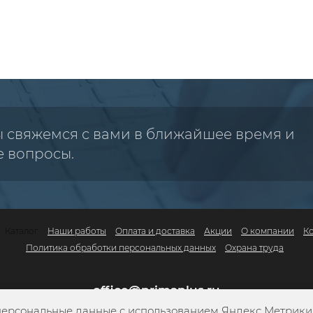
ы свяжемся с вами в ближайшее время и
е вопросы.
Каталог
Наши работы
Оплата и доставка
Акции
О компании
К
Политика обработки персональных данных
Охрана труда
office@primaplus.ru
персональные данные с использованием Яндекс Метрики. 
+7 (800) 302-10-42