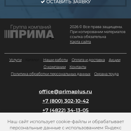
ОСТАВИТЬ ЗАЯВКУ
2026 © Все права защищены.
При копировании материалов
ссылка обязательна
Карта сайта
Услуги
Каталог
Наши работы
Оплата и доставка
Акции
О компании
Контакты
Политика обработки персональных данных
Охрана труда
office@primaplus.ru
+7 (800) 302-10-42
+7 (4822) 34-13-05
Наш сайт использует cookie-файлы и обрабатывает
Заказать обратный звонок
персональные данные с использованием Яндекс