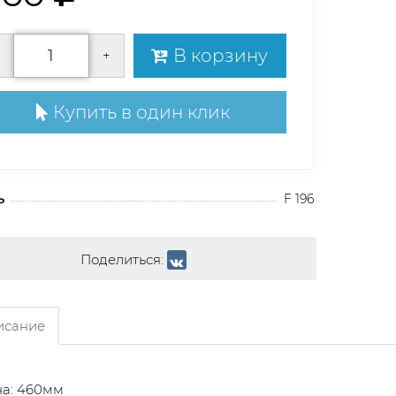
В корзину
+
Купить в один клик
ь
F 196
Поделиться:
сание
а: 460мм