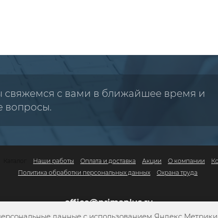
ы свяжемся с вами в ближайшее время и
е вопросы.
Каталог
Наши работы
Оплата и доставка
Акции
О компании
К
Политика обработки персональных данных
Охрана труда
office@primaplus.ru
персональные данные с использованием Яндекс Метрики. 
+7 (800) 302-10-42