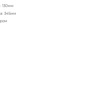
: 130мм
а: 345мм
хром