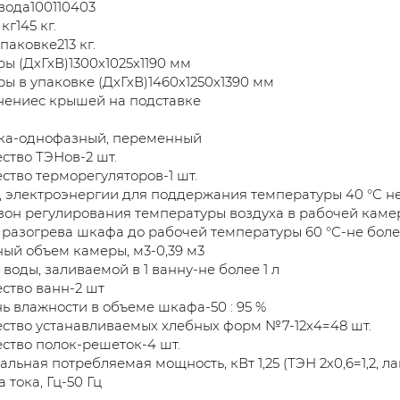
вода100110403
кг145 кг.
паковке213 кг.
ы (ДхГхВ)1300х1025х1190 мм
ы в упаковке (ДхГхВ)1460х1250х1390 мм
нениес крышей на подставке
ока-однофазный, переменный
ство ТЭНов-2 шт.
ство терморегуляторов-1 шт.
 электроэнергии для поддержания температуры 40 °С не 
он регулирования температуры воздуха в рабочей камере-
разогрева шкафа до рабочей температуры 60 °С-не боле
ый объем камеры, м3-0,39 м3
воды, заливаемой в 1 ванну-не более 1 л
ство ванн-2 шт
ь влажности в объеме шкафа-50 : 95 %
ство устанавливаемых хлебных форм №7-12х4=48 шт.
ство полок-решеток-4 шт.
льная потребляемая мощность, кВт 1,25 (ТЭН 2х0,6=1,2, л
 тока, Гц-50 Гц