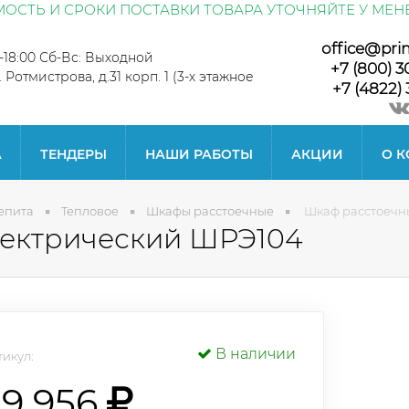
ОСТЬ И СРОКИ ПОСТАВКИ ТОВАРА УТОЧНЯЙТЕ У МЕН
office@pri
0-18:00 Сб-Вс: Выходной
+7 (800) 3
л. Ротмистрова, д.31 корп. 1 (3-х этажное
+7 (4822) 
А
ТЕНДЕРЫ
НАШИ РАБОТЫ
АКЦИИ
О 
епита
Тепловое
Шкафы расстоечные
Шкаф расстоечн
лектрический ШРЭ104
В наличии
икул:
79 956