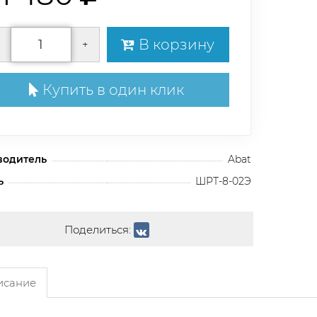
В корзину
+
Купить в один клик
водитель
Abat
ь
ШРТ-8-02Э
Поделиться:
сание