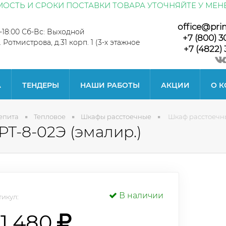
ОСТЬ И СРОКИ ПОСТАВКИ ТОВАРА УТОЧНЯЙТЕ У МЕН
office@pri
0-18:00 Сб-Вс: Выходной
+7 (800) 3
л. Ротмистрова, д.31 корп. 1 (3-х этажное
+7 (4822) 
А
ТЕНДЕРЫ
НАШИ РАБОТЫ
АКЦИИ
О 
епита
Тепловое
Шкафы расстоечные
Шкаф расстоечны
Т-8-02Э (эмалир.)
В наличии
икул:
1 480