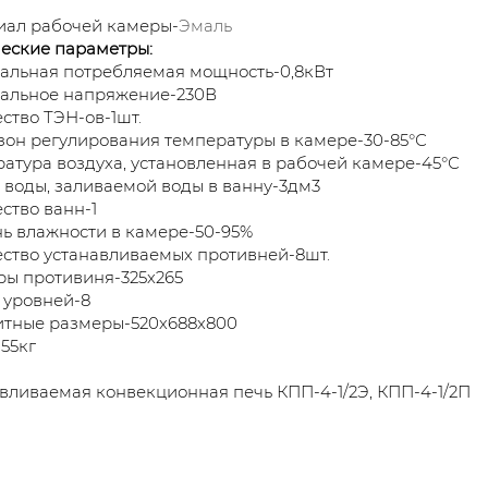
иал рабочей камеры-
Эмаль
еские параметры:
альная потребляемая мощность-0,8кВт
альное напряжение-230В
ство ТЭН-ов-1шт.
он регулирования температуры в камере-30-85°С
атура воздуха, установленная в рабочей камере-45°С
воды, заливаемой воды в ванну-3дм3
ство ванн-1
ь влажности в камере-50-95%
ство устанавливаемых противней-8шт.
ы противиня-325х265
 уровней-8
итные размеры-520х688х800
55кг
вливаемая конвекционная печь КПП-4-1/2Э, КПП-4-1/2П