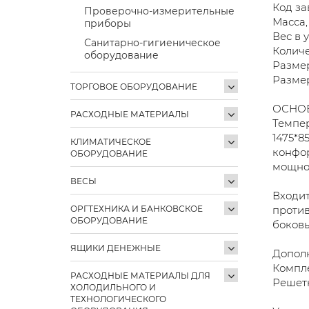
Код за
Проверочно-измерительные
Масса, 
приборы
Вес в 
Санитарно-гигиеническое
Колич
оборудование
Размер
Размер
ТОРГОВОЕ ОБОРУДОВАНИЕ
ОСНО
РАСХОДНЫЕ МАТЕРИАЛЫ
Темпер
1475*8
КЛИМАТИЧЕСКОЕ
конфор
ОБОРУДОВАНИЕ
мощнос
ВЕСЫ
Входит
ОРГТЕХНИКА И БАНКОВСКОЕ
против
ОБОРУДОВАНИЕ
боков
ЯЩИКИ ДЕНЕЖНЫЕ
Допол
Компл
РАСХОДНЫЕ МАТЕРИАЛЫ ДЛЯ
Решетк
ХОЛОДИЛЬНОГО И
ТЕХНОЛОГИЧЕСКОГО