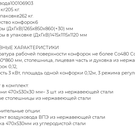
вода100106903
кг205 кг.
упаковке262 кг.
ество конфорок6
ы (ДхГхВ)1265х850х860(+30) мм
ы в упаковке (ДхГхВ)1415х1115х1120 мм
ВНЫЕ ХАРАКТЕРИСТИКИ
атура рабочей поверхности конфорок не более Со480 С
50*860 мм, столешница, лицевая часть и духовка из нер
ок 0,12,
ть 3 кВт, площадь одной конфорки 0,12м, 3 режима регу
 в комплект:
ни 470х530х30 мм– 3 шт. из нержавеющей стали
ые столешницы из нержавеющей стали
нительные опции:
ект воздуховода ВПЭ из нержавеющей стали
а 470х530мм из углеродистой стали