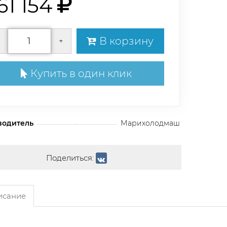
61 154
В корзину
+
Купить в один клик
водитель
Марихолодмаш
Поделиться:
сание