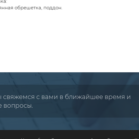
ка:
нная обрешетка, поддон.
ы свяжемся с вами в ближайшее время и
е вопросы.