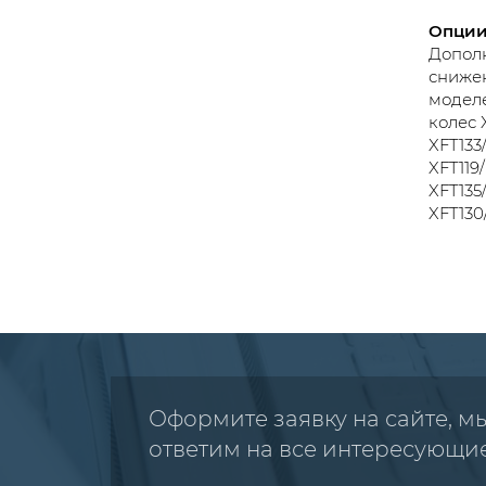
Опции
Дополн
снижен
моделе
колес 
XFT133
XFT119
XFT135
XFT130
Оформите заявку на сайте, м
ответим на все интересующи