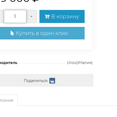
В корзину
+
Купить в один клик
водитель
Unox(Италия)
Поделиться:
сание