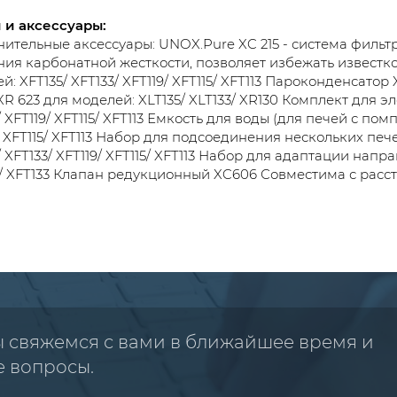
 и аксессуары:
ительные аксессуары: UNOX.Pure XC 215 - система фильт
ия карбонатной жесткости, позволяет избежать известк
й: XFT135/ XFT133/ XFT119/ XFT115/ XFT113 Пароконденсато
XR 623 для моделей: XLT135/ XLT133/ XR130 Комплект для э
/ XFT119/ XFT115/ XFT113 Емкость для воды (для печей с пом
/ XFT115/ XFT113 Набор для подсоединения нескольких печ
/ XFT133/ XFT119/ XFT115/ XFT113 Набор для адаптации нап
/ XFT133 Клапан редукционный XC606 Совместима с расст
ы свяжемся с вами в ближайшее время и
е вопросы.