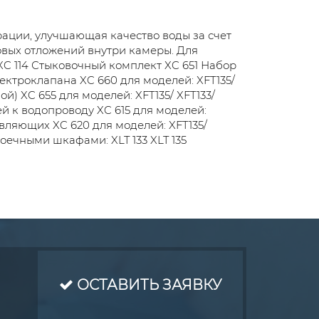
рации, улучшающая качество воды за счет
овых отложений внутри камеры. Для
р XC 114 Стыковочный комплект XC 651 Набор
лектроклапана XC 660 для моделей: XFT135/
пой) XC 655 для моделей: XFT135/ XFT133/
ей к водопроводу XC 615 для моделей:
равляющих XC 620 для моделей: XFT135/
оечными шкафами: XLT 133 XLT 135
ОСТАВИТЬ ЗАЯВКУ