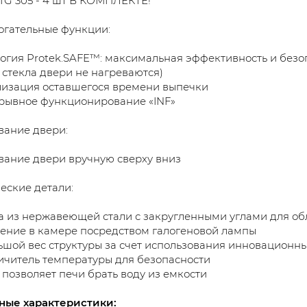
G 305 - 4 шт В КОМПЛЕКТЕ!
гательные функции:
огия Protek.SAFE™: максимальная эффективность и безо
 стекла двери не нагреваются)
лизация оставшегося времени выпечки
рывное функционирование «INF»
вание двери:
ание двери вручную сверху вниз
еские детали:
 из нержавеющей стали с закругленными углами для об
ние в камере посредством галогеновой лампы
шой вес структуры за счет использования инновационн
читель температуры для безопасности
позволяет печи брать воду из емкости
ные характеристики: