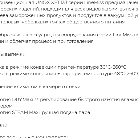
онвекционная UNOX XFT 133 серии LineMiss предназначе
ерских изделий, подходит для всех видов жарки, выпечки
ева замороженных продуктов и продуктов в вакуумной уп
столовых, небольших точках общественного питания.
бразные аксессуары для оборудования серии LineMiss п
й и облегчат процесс и приготовления.
ы выпечки:
а в режиме конвекции при температуре 30°C-260°C
а в режиме конвекция + пар при температуре 48°C-260°
ение климатом в камере готовки:
огия DRY.Maxi™: регулирование быстрого изъятия влажно
тором
огия STEAM.Maxi: ручная подача пара
ни: