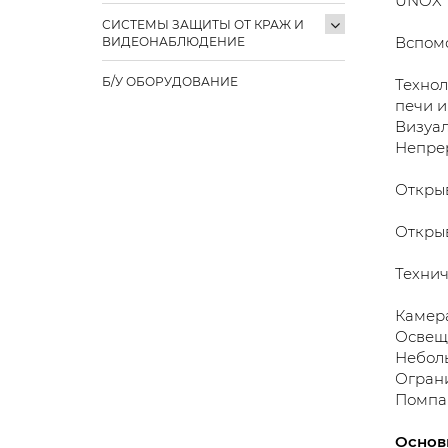
UNOX T
СИСТЕМЫ ЗАЩИТЫ ОТ КРАЖ И
Вспомо
ВИДЕОНАБЛЮДЕНИЕ
Б/У ОБОРУДОВАНИЕ
Технол
печи и
Визуа
Непре
Откры
Открыв
Технич
Камера
Освеще
Неболь
Ограни
Помпа 
Основ