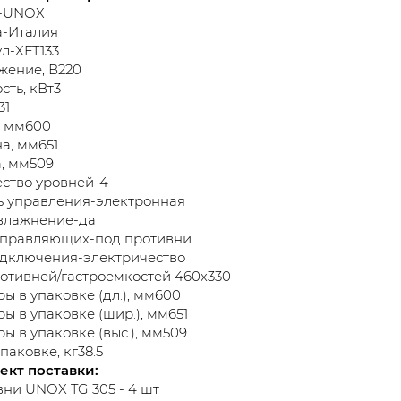
-UNOX
а-Италия
л-XFT133
жение, В220
ть, кВт3
31
, мм600
а, мм651
, мм509
ство уровней-4
ь управления-электронная
влажнение-да
аправляющих-под противни
одключения-электричество
отивней/гастроемкостей 460х330
ы в упаковке (дл.), мм600
ы в упаковке (шир.), мм651
ы в упаковке (выс.), мм509
паковке, кг38.5
ект поставки:
ни UNOX TG 305 - 4 шт