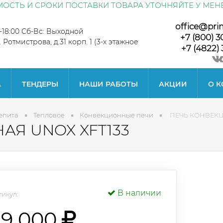
ОСТЬ И СРОКИ ПОСТАВКИ ТОВАРА УТОЧНЯЙТЕ У МЕН
office@pri
0-18:00 Сб-Вс: Выходной
+7 (800) 3
л. Ротмистрова, д.31 корп. 1 (3-х этажное
+7 (4822) 
А
ТЕНДЕРЫ
НАШИ РАБОТЫ
АКЦИИ
О 
епита
Тепловое
Конвекционные печи
ПЕЧЬ КОНВЕКЦ
Я UNOX XFT133
В наличии
икул:
79 000