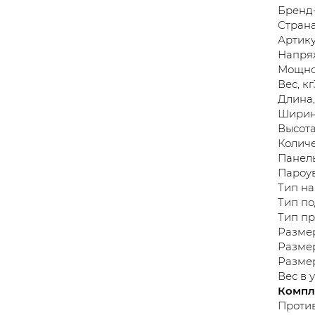
Бренд
Стран
Артику
Напря
Мощнос
Вес, кг
Длина
Ширин
Высота
Количе
Панел
Пароу
Тип н
Тип п
Тип пр
Размер
Размер
Размер
Вес в у
Компл
Против