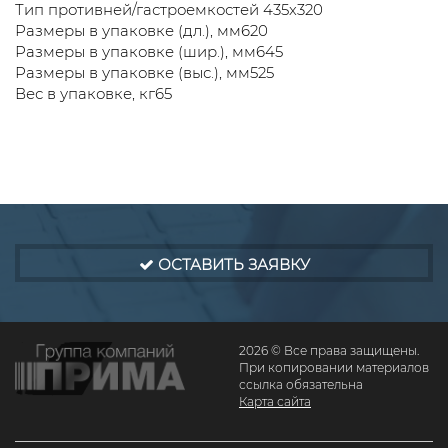
Тип противней/гастроемкостей 435х320
Размеры в упаковке (дл.), мм620
Размеры в упаковке (шир.), мм645
Размеры в упаковке (выс.), мм525
Вес в упаковке, кг65
ОСТАВИТЬ ЗАЯВКУ
2026 © Все права защищены.
При копировании материалов
ссылка обязательна
Карта сайта