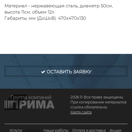
Материал - нержавеющая сталь, диаметр 50см,
высота 11см, объем 12л
Габариты, мм (ДхШхВ): 470х470х130
ОСТАВИТЬ ЗАЯВКУ
2026 © Все права защищены.
При копировании материалов
ссылка обязательна
Карта сайта
Услуги
Каталог
Наши работы
Оплата и доставка
Акции