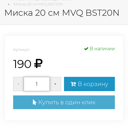
Миска 20 см MVQ BST20N
Миска 20 см MVQ BST20N
В наличии
Артикул:
190
В корзину
-
+
Купить в один клик