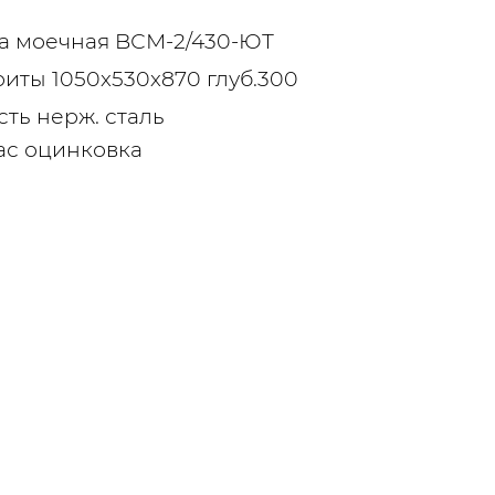
а моечная BСМ-2/430-ЮТ
риты 1050х530х870 глуб.300
ть нерж. сталь
ас оцинковка