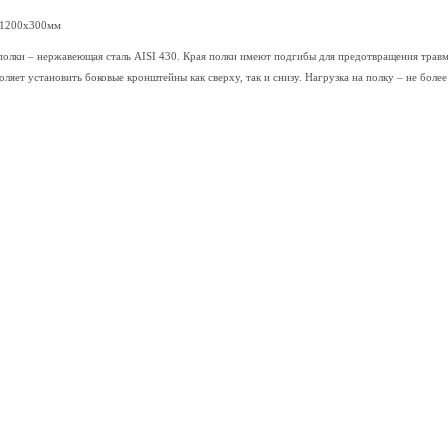
 1200х300мм
олки – нержавеющая сталь AISI 430. Края полки имеют подгибы для предотвращения травм
оляет установить боковые кронштейны как сверху, так и снизу. Нагрузка на полку – не более