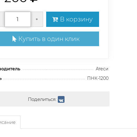
В корзину
+
Купить в один клик
водитель
Атеси
ь
ПНК-1200
Поделиться:
сание