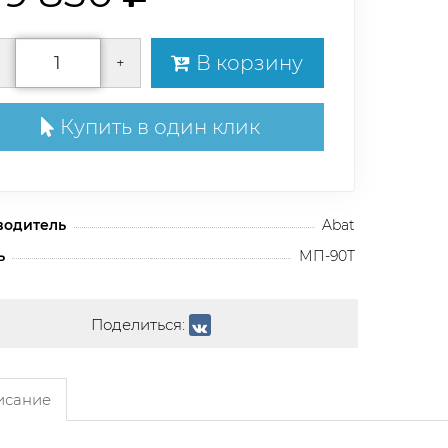
В корзину
+
Купить в один клик
водитель
Abat
ь
МП-90Т
Поделиться:
сание