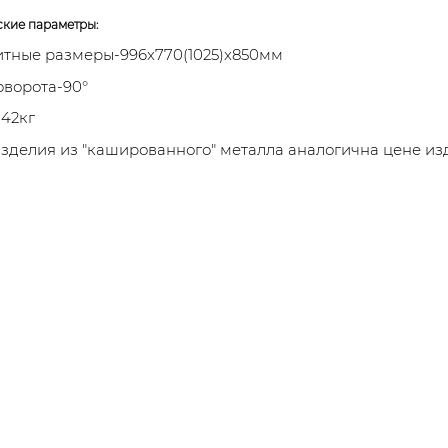
ские параметры:
тные размеры-996x770(1025)x850мм
оворота-90°
42кг
зделия из "кашированного" металла аналогична цене из