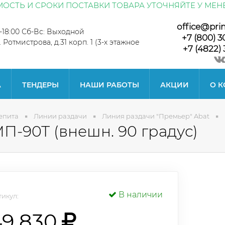
ОСТЬ И СРОКИ ПОСТАВКИ ТОВАРА УТОЧНЯЙТЕ У МЕН
office@pri
0-18:00 Сб-Вс: Выходной
+7 (800) 3
л. Ротмистрова, д.31 корп. 1 (3-х этажное
+7 (4822) 
А
ТЕНДЕРЫ
НАШИ РАБОТЫ
АКЦИИ
О 
епита
Линии раздачи
Линия раздачи "Премьер" Abat
-90Т (внешн. 90 градус)
В наличии
икул:
49 830