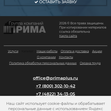
ОСТАВИТЬ ЗАЯВКУ
2026 © Все права защищены.
При копировании материалов
ссылка обязательна
Карта сайта
Услуги
Каталог
Наши работы
Оплата и доставка
Акции
О компании
Контакты
Политика обработки персональных данных
Охрана труда
office@primaplus.ru
+7 (800) 302-10-42
+7 (4822) 34-13-05
Наш сайт использует cookie-файлы и обрабатывает
Заказать обратный звонок
персональные данные с использованием Яндекс