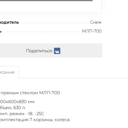
водитель
Снеж
ь
МЛП-700
Поделиться:
сание
с прямым стеклом МЛП-700
800х600х830
мм
бъем, 630 л.
емп. режим. -18…-25С
омплектация 7 корзины, колеса