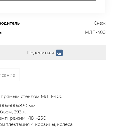
водитель
Снеж
ь
МЛП-400
Поделиться:
сание
с прямым стеклом МЛП-400
200х600х830 мм
бъем, 393 л.
емп. режим. -18…-25С
омплектация 4 корзины, колеса