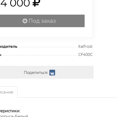
54 000
Под заказ
водитель
Italfrost
ь
CF400C
Поделиться:
сание
еристики:
орпуса-Белый