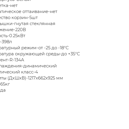
тка-нет
тическое оттаивание-нет
ство корзин-5шт
ышки-гнутая стеклянная
жение-220В
ть-0.25кВт
-398л
атурный режим-от -25 до -18°С
ратура окружающей среды-до +35°С
ент-R-134A
хлаждения-динамический
ический класс-4
ты (ДхШхВ)-1217х662х925 мм
65кг
-да