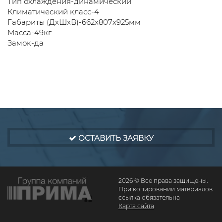
Тип охлаждения-динамический
Климатический класс-4
Габариты (ДхШхВ)-662х807х925мм
Масса-49кг
Замок-да
ОСТАВИТЬ ЗАЯВКУ
2026 © Все права защищены.
При копировании материалов
ссылка обязательна
Карта сайта