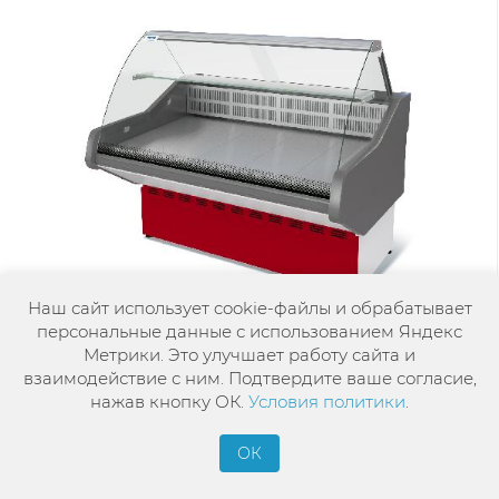
Наш сайт использует cookie-файлы и обрабатывает
персональные данные с использованием Яндекс
Метрики. Это улучшает работу сайта и
Ожидается
взаимодействие с ним. Подтвердите ваше согласие,
Витрина холодильная Илеть new ВХСн-1,2
нажав кнопку ОК.
Условия политики
.
ОК
92 812