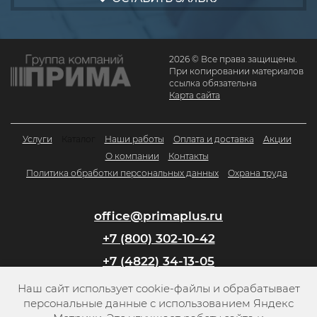
2026 © Все права защищены.
При копировании материалов
ссылка обязательна
Карта сайта
Услуги
Каталог
Наши работы
Оплата и доставка
Акции
О компании
Контакты
Политика обработки персональных данных
Охрана труда
office@primaplus.ru
+7 (800) 302-10-42
+7 (4822) 34-13-05
Наш сайт использует cookie-файлы и обрабатывает
Заказать обратный звонок
персональные данные с использованием Яндекс