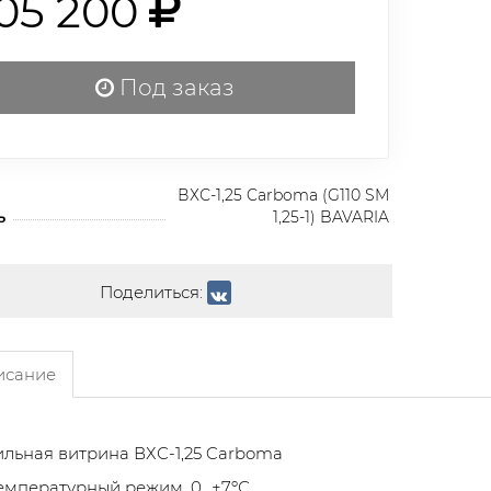
105 200
Под заказ
ВХС-1,25 Carboma (G110 SM
ь
1,25-1) BAVARIA
Поделиться:
сание
льная витрина ВХС-1,25 Carboma
емпературный режим, 0…+7ºС