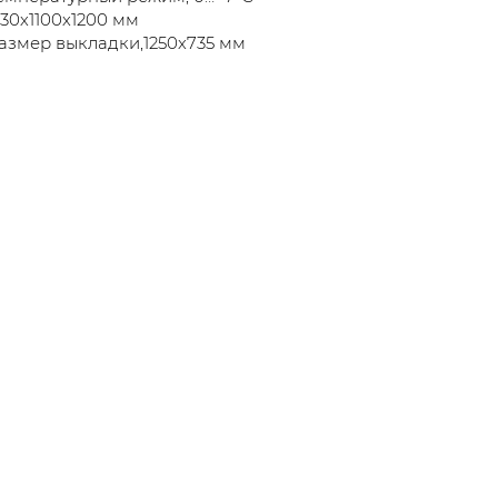
330х1100х1200 мм
азмер выкладки,1250х735 мм