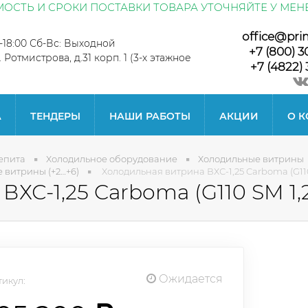
ОСТЬ И СРОКИ ПОСТАВКИ ТОВАРА УТОЧНЯЙТЕ У МЕН
office@pri
0-18:00 Сб-Вс: Выходной
+7 (800) 3
л. Ротмистрова, д.31 корп. 1 (3-х этажное
+7 (4822) 
А
ТЕНДЕРЫ
НАШИ РАБОТЫ
АКЦИИ
О 
епита
Холодильное оборудование
Холодильные витрины
витрины (+2…+6)
Холодильная витрина ВХС-1,25 Carboma (G110
ХС-1,25 Carboma (G110 SM 1,
Ожидается
икул: