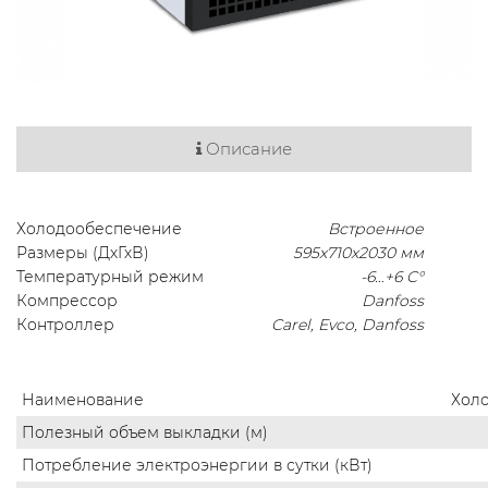
Описание
Холодообеспечение
Встроенное
Размеры (ДхГхВ)
595х710х2030 мм
Температурный режим
-6…+6 C°
Компрессор
Danfoss
Контроллер
Carel, Evco, Danfoss
Наименование
Хол
Полезный объем выкладки (м)
Потребление электроэнергии в сутки (кВт)