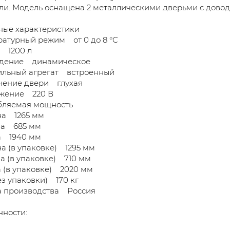
ли. Модель оснащена 2 металлическими дверьми с дово
ные характеристики
атурный режим от 0 до 8 °C
 1200 л
дение динамическое
ильный агрегат встроенный
нение двери глухая
жение 220 В
бляемая мощность
а 1265 мм
на 685 мм
а 1940 мм
 (в упаковке) 1295 мм
а (в упаковке) 710 мм
 (в упаковке) 2020 мм
ез упаковки) 170 кг
а производства Россия
ности: