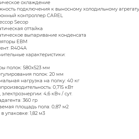
ическое охлаждение
ность подключения к выносному холодильному агрегат
ронный контроллер CAREL
ессор Secop
тическая оттайка
атическое выпаривание конденсата
ляторы ЕВМ
ент: R404А
нительные характеристики:
ы полок: 580х523 мм
гулирования полок: 20 мм
альная нагрузка на полку: 40 кг
производительность: 0,715 кВт
 электроэнергии: 4,6 кВч / сут.
адагента: 360 гр
емая площадь пола: 0,87 м2
в упаковке: 1,82 м3