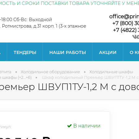
ОСТЬ И СРОКИ ПОСТАВКИ ТОВАРА УТОЧНЯЙТЕ У МЕН
office@pri
0-18:00 Сб-Вс: Выходной
+7 (800) 3
л. Ротмистрова, д.31 корп. 1 (3-х этажное
+7 (4822) 
А
ТЕНДЕРЫ
НАШИ РАБОТЫ
АКЦИИ
О 
епита
Холодильное оборудование
Холодильные шкафы
 шкафы (+2…+6)
Шкаф холодильный Премьер ШВУП1ТУ-1,2 М с
емьер ШВУП1ТУ-1,2 М с дов
В наличии
икул: