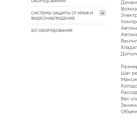
ОБОРУДОВАНИЯ
Динам
Возмож
СИСТЕМЫ ЗАЩИТЫ ОТ КРАЖ И
Элект
ВИДЕОНАБЛЮДЕНИЕ
Компр
Автома
Б/У ОБОРУДОВАНИЕ
Автом
Венти
Хладаг
​Допол
Размер
Шаг ре
Максим
Холодо
Расход
Вес хл
Занима
Объем 