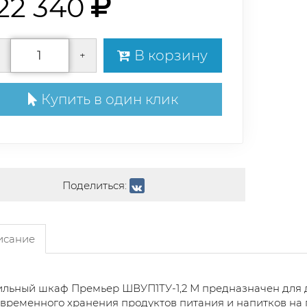
22 340
В корзину
+
Купить в один клик
Поделиться:
сание
льный шкаф Премьер ШВУП1ТУ-1,2 М предназначен для 
временного хранения продуктов питания и напитков на