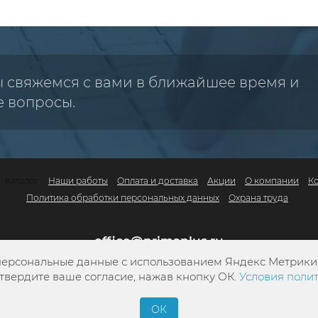
ы свяжемся с вами в ближайшее время и
е вопросы.
Каталог
Наши работы
Оплата и доставка
Акции
О компании
К
Политика обработки персональных данных
Охрана труда
office@primaplus.ru
персональные данные с использованием Яндекс Метрики. 
+7 (800) 302-10-42
твердите ваше согласие, нажав кнопку ОК.
Условия поли
+7 (4822) 34-13-05
ОК