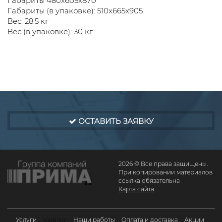
Габариты 480х605х870
Габариты (в упаковке): 510х665х905
Вес: 28.5 кг
Вес (в упаковке): 30 кг
ОСТАВИТЬ ЗАЯВКУ
2026 © Все права защищены.
При копировании материалов
ссылка обязательна
Карта сайта
Услуги
Каталог
Наши работы
Оплата и доставка
Акции