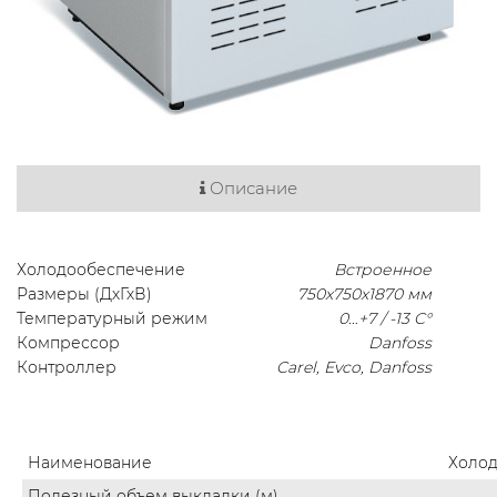
Описание
Холодообеспечение
Встроенное
Размеры (ДхГхВ)
750х750х1870 мм
Температурный режим
0…+7 / -13 C°
Компрессор
Danfoss
Контроллер
Carel, Evco, Danfoss
Наименование
Холо
Полезный объем выкладки (м)