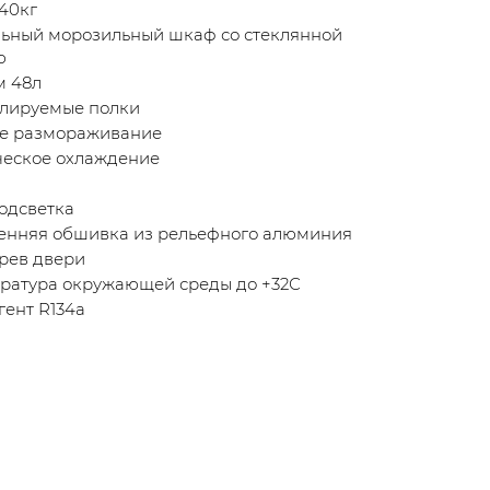
40кг
льный морозильный шкаф со стеклянной
ю
м 48л
улируемые полки
ое размораживание
ческое охлаждение
одсветка
ренняя обшивка из рельефного алюминия
рев двери
ратура окружающей среды до +32С
гент R134a