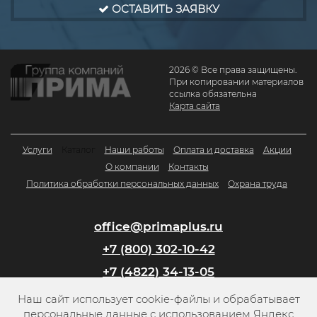
ОСТАВИТЬ ЗАЯВКУ
2026 © Все права защищены.
При копировании материалов
ссылка обязательна
Карта сайта
Услуги
Каталог
Наши работы
Оплата и доставка
Акции
О компании
Контакты
Политика обработки персональных данных
Охрана труда
office@primaplus.ru
+7 (800) 302-10-42
+7 (4822) 34-13-05
Наш сайт использует cookie-файлы и обрабатывает
Заказать обратный звонок
персональные данные с использованием Яндекс