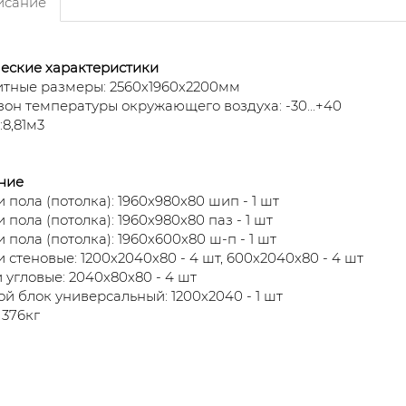
сание
еские характеристики
тные размеры: 2560х1960х2200мм
он температуры окружающего воздуха: -30...+40
8,81м3
ние
 пола (потолка): 1960х980х80 шип - 1 шт
 пола (потолка): 1960х980х80 паз - 1 шт
 пола (потолка): 1960х600х80 ш-п - 1 шт
 стеновые: 1200х2040х80 - 4 шт, 600х2040х80 - 4 шт
 угловые: 2040х80х80 - 4 шт
й блок универсальный: 1200х2040 - 1 шт
 376кг