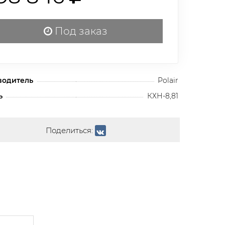
Под заказ
водитель
Polair
ь
КХН-8,81
Поделиться: