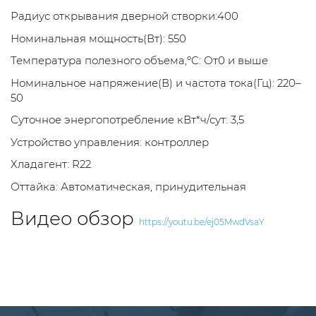
Радиус открывания дверной створки:400
Номинальная мощность(Вт): 550
Температура полезного объема,ºC: От0 и выше
Номинальное напряжение(В) и частота тока(Гц): 220–
50
Суточное энергопотребление кВт*ч/сут: 3,5
Устройство управления: контроллер
Хладагент: R22
Оттайка: Автоматическая, принудительная
Видео обзор
https://youtu.be/ej05MwdVsaY