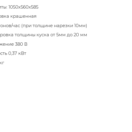
ты: 1050х560х585
овка крашенная
тонов/час (при толщине нарезки 10мм)
ровка толщины куска от 5мм до 20 мм
жение 380 В
ть 0,37 кВт
кг