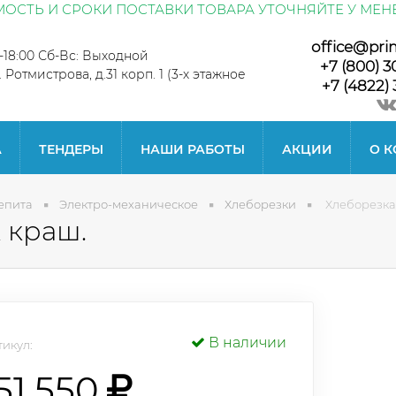
ОСТЬ И СРОКИ ПОСТАВКИ ТОВАРА УТОЧНЯЙТЕ У МЕН
office@pri
0-18:00 Сб-Вс: Выходной
+7 (800) 3
л. Ротмистрова, д.31 корп. 1 (3-х этажное
+7 (4822) 
А
ТЕНДЕРЫ
НАШИ РАБОТЫ
АКЦИИ
О 
епита
Электро-механическое
Хлеборезки
Хлеборезка
 краш.
В наличии
икул:
51 550