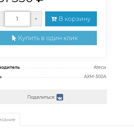
В корзину
+
Купить в один клик
водитель
Атеси
ь
АХМ-300А
Поделиться:
сание